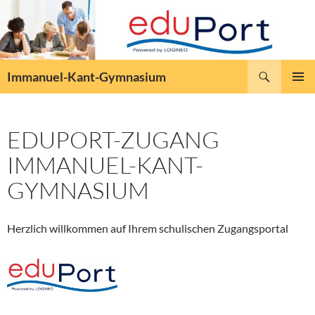
Zum
Inhalt
springen
Suchen
Immanuel-Kant-Gymnasium
PRIMÄR
MENÜ
EDUPORT-ZUGANG
IMMANUEL-KANT-
GYMNASIUM
Herzlich willkommen auf Ihrem schulischen Zugangsportal